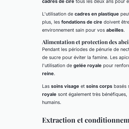
cadres de cire
tous les deux ans pour é
L'utilisation de
cadres en plastique
peut
plus, les
fondations de cire
doivent être
environnement sain pour vos
abeilles
.
Alimentation et protection des abei
Pendant les périodes de pénurie de necta
de sucre pour éviter la famine. Les ap
l'utilisation de
gelée royale
pour renfor
reine
.
Las
soins visage
et
soins corps
basés s
royale
sont également très bénéfiques,
humains.
Extraction et conditionnem