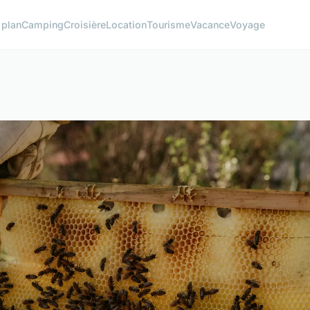
 plan
Camping
Croisière
Location
Tourisme
Vacance
Voyage