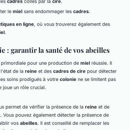
 les
cadres
collés par la
cire
.
ter le
miel
sans endommager les
cadres
.
tiques en ligne
, où vous trouverez également des
el
.
e : garantir la santé de vos abeilles
 primordiale pour une production de
miel
réussie. Il
l'état de la
reine
et des
cadres de cire
pour détecter
 Les soins prodigués à votre
colonie
ne se limitent pas
joue un rôle crucial.
s permet de vérifier la présence de la
reine
et de
t. Vous pouvez également détecter la présence de
aiblir vos
abeilles
. Il est conseillé de remplacer les