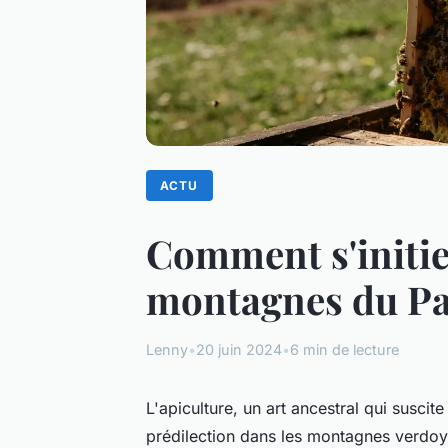
ACTU
Comment s'initier
montagnes du Pa
Lenny
•
20 juin 2024
•
6 min de lecture
L'apiculture, un art ancestral qui susci
prédilection dans les montagnes verdo