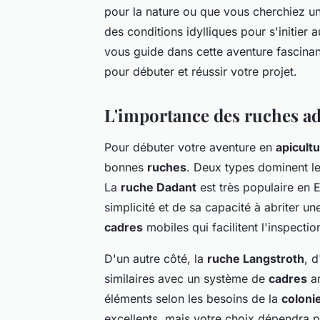
pour la nature ou que vous cherchiez u
des conditions idylliques pour s'initier a
vous guide dans cette aventure fascinan
pour débuter et réussir votre projet.
L'importance des ruches ad
Pour débuter votre aventure en
apicult
bonnes
ruches
. Deux types dominent l
La
ruche Dadant
est très populaire en
simplicité et de sa capacité à abriter u
cadres
mobiles qui facilitent l'inspectio
D'un autre côté, la
ruche Langstroth
, 
similaires avec un système de
cadres
am
éléments selon les besoins de la
coloni
excellents, mais votre choix dépendra p