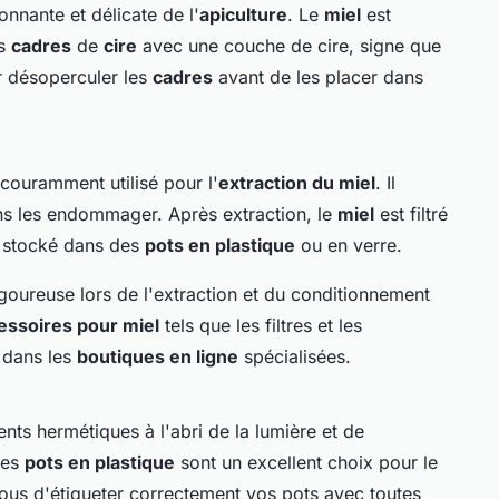
nnante et délicate de l'
apiculture
. Le
miel
est
es
cadres
de
cire
avec une couche de cire, signe que
r désoperculer les
cadres
avant de les placer dans
s couramment utilisé pour l'
extraction du miel
. Il
s les endommager. Après extraction, le
miel
est filtré
e stocké dans des
pots en plastique
ou en verre.
rigoureuse lors de l'extraction et du conditionnement
essoires pour miel
tels que les filtres et les
 dans les
boutiques en ligne
spécialisées.
nts hermétiques à l'abri de la lumière et de
Les
pots en plastique
sont un excellent choix pour le
ous d'étiqueter correctement vos pots avec toutes