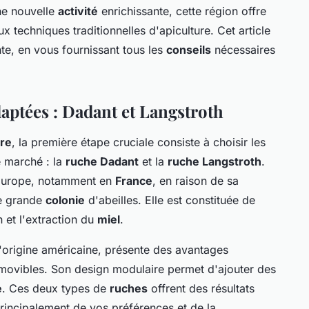
ne nouvelle
activité
enrichissante, cette région offre
ux techniques traditionnelles d'apiculture. Cet article
te, en vous fournissant tous les
conseils
nécessaires
aptées : Dadant et Langstroth
ure
, la première étape cruciale consiste à choisir les
e marché : la
ruche Dadant
et la
ruche Langstroth
.
 Europe, notamment en
France
, en raison de sa
ne grande
colonie
d'abeilles. Elle est constituée de
n et l'extraction du
miel
.
d'origine américaine, présente des avantages
ovibles. Son design modulaire permet d'ajouter des
e
. Ces deux types de
ruches
offrent des résultats
rincipalement de vos préférences et de la