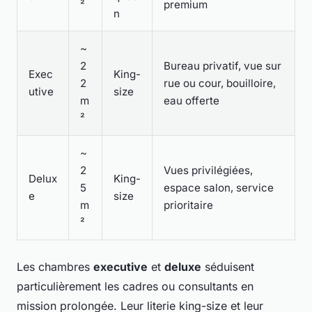
²
premium
n
~
2
Bureau privatif, vue sur
Exec
King-
2
rue ou cour, bouilloire,
utive
size
m
eau offerte
²
~
2
Vues privilégiées,
Delux
King-
5
espace salon, service
e
size
m
prioritaire
²
Les chambres
executive
et
deluxe
séduisent
particulièrement les cadres ou consultants en
mission prolongée. Leur literie king-size et leur