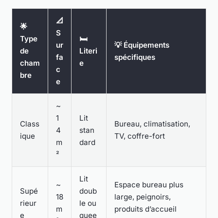
📐
🌟
S
Type
🛏
ur
💡 Équipements
de
Literi
fa
spécifiques
cham
e
c
bre
e
~
1
Lit
Class
Bureau, climatisation,
4
stan
ique
TV, coffre-fort
m
dard
²
Lit
~
Espace bureau plus
Supé
doub
18
large, peignoirs,
rieur
le ou
m
produits d’accueil
e
quee