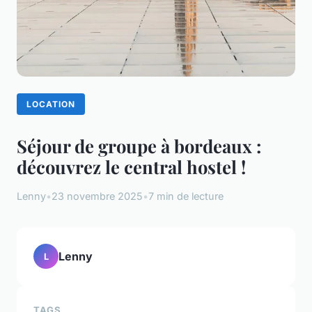
LOCATION
Séjour de groupe à bordeaux :
découvrez le central hostel !
Lenny
•
23 novembre 2025
•
7 min de lecture
Lenny
L
TAGS