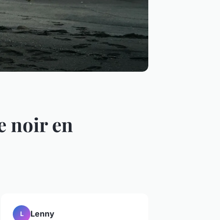
e noir en
Lenny
L