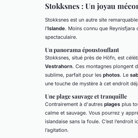
Stokksnes : Un joyau mécon
Stokksnes est un autre site remarquable
l’
Islande
. Moins connu que Reynisfjara 
spectaculaire.
Un panorama époustouflant
Stokksnes, situé près de Höfn, est cél
Vestrahorn
. Ces montagnes plongent di
sublime, parfait pour les
photos
. Le
sab
une touche de mystère à cet endroit déj
Une plage sauvage et tranquille
Contrairement à d'autres
plages
plus to
calme et sauvage. Vous pourrez y appréci
islandaise sans la foule. C’est l’endroi
l’agitation.