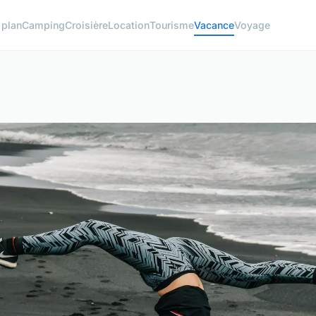
 plan
Camping
Croisière
Location
Tourisme
Vacance
Voyage