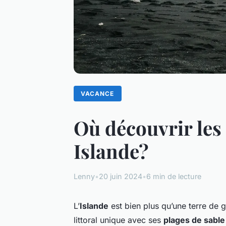
VACANCE
Où découvrir les 
Islande?
Lenny
•
20 juin 2024
•
6 min de lecture
L’
Islande
est bien plus qu’une terre de g
littoral unique avec ses
plages de sable